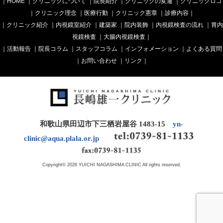
｜
HOME
｜
クリニックについて
｜
院長紹介
｜
クリニックの変遷
｜
クリニックロゴ
｜
クリニック理念
｜
医療行動
｜
クリニック憲章
｜
診療内容
｜
｜
クリニック紹介
｜
内視鏡室紹介
｜
建築家
｜
院内装飾
｜
内視鏡検査の流れ
｜
胃内
視鏡検査
｜
大腸内視鏡検査
｜
｜
活動報告
｜
院長コラム
｜
スタッフコラム
｜
インフォメーション
｜
よくある質問
｜
お問い合わせ
｜
リンク
｜
和歌山県田辺市下三栖岩屋谷 1483-15
yn-
clinic@aqua.plala.or.jp
Copyright© 2026 YUICHI NAGASHIMA CLINIC All rights reserved.