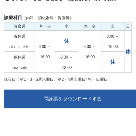
診療科目
（内科・消化器科・胃腸科）
診察週
月・火
水
木・金
土
日
奇数週
8:00 ～
休
8:00 ～
8:00 ～
15:00
（第1・3・5週）
休
16:00
16:00
偶数週
8:00 ～
休
12:00
（第2・4週）
休診日︓第1・3・5週水曜日、第2・4週土曜日/ 祝・日曜日
問診票をダウンロードする