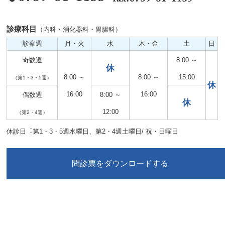
診療科目
（内科・消化器科・胃腸科）
診察週
月・火
水
木・金
土
日
奇数週
8:00 ～
休
8:00 ～
8:00 ～
15:00
（第1・3・5週）
休
16:00
16:00
偶数週
8:00 ～
休
12:00
（第2・4週）
休診日︓第1・3・5週水曜日、第2・4週土曜日/ 祝・日曜日
問診票をダウンロードする