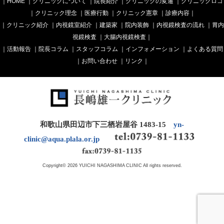
｜
HOME
｜
クリニックについて
｜
院長紹介
｜
クリニックの変遷
｜
クリニックロゴ
｜
クリニック理念
｜
医療行動
｜
クリニック憲章
｜
診療内容
｜
｜
クリニック紹介
｜
内視鏡室紹介
｜
建築家
｜
院内装飾
｜
内視鏡検査の流れ
｜
胃内
視鏡検査
｜
大腸内視鏡検査
｜
｜
活動報告
｜
院長コラム
｜
スタッフコラム
｜
インフォメーション
｜
よくある質問
｜
お問い合わせ
｜
リンク
｜
和歌山県田辺市下三栖岩屋谷 1483-15
yn-
clinic@aqua.plala.or.jp
Copyright© 2026 YUICHI NAGASHIMA CLINIC All rights reserved.