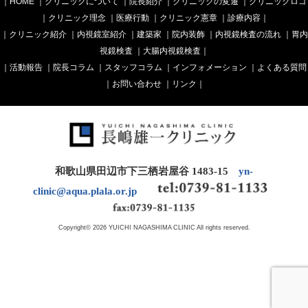
｜
HOME
｜
クリニックについて
｜
院長紹介
｜
クリニックの変遷
｜
クリニックロゴ
｜
クリニック理念
｜
医療行動
｜
クリニック憲章
｜
診療内容
｜
｜
クリニック紹介
｜
内視鏡室紹介
｜
建築家
｜
院内装飾
｜
内視鏡検査の流れ
｜
胃内
視鏡検査
｜
大腸内視鏡検査
｜
｜
活動報告
｜
院長コラム
｜
スタッフコラム
｜
インフォメーション
｜
よくある質問
｜
お問い合わせ
｜
リンク
｜
和歌山県田辺市下三栖岩屋谷 1483-15
yn-
clinic@aqua.plala.or.jp
Copyright© 2026 YUICHI NAGASHIMA CLINIC All rights reserved.