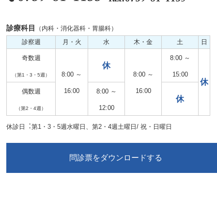
診療科目
（内科・消化器科・胃腸科）
診察週
月・火
水
木・金
土
日
奇数週
8:00 ～
休
8:00 ～
8:00 ～
15:00
（第1・3・5週）
休
16:00
16:00
偶数週
8:00 ～
休
12:00
（第2・4週）
休診日︓第1・3・5週水曜日、第2・4週土曜日/ 祝・日曜日
問診票をダウンロードする