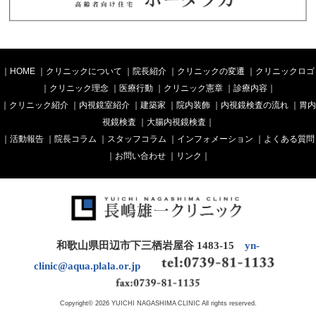
｜
HOME
｜
クリニックについて
｜
院長紹介
｜
クリニックの変遷
｜
クリニックロゴ
｜
クリニック理念
｜
医療行動
｜
クリニック憲章
｜
診療内容
｜
｜
クリニック紹介
｜
内視鏡室紹介
｜
建築家
｜
院内装飾
｜
内視鏡検査の流れ
｜
胃内
視鏡検査
｜
大腸内視鏡検査
｜
｜
活動報告
｜
院長コラム
｜
スタッフコラム
｜
インフォメーション
｜
よくある質問
｜
お問い合わせ
｜
リンク
｜
和歌山県田辺市下三栖岩屋谷 1483-15
yn-
clinic@aqua.plala.or.jp
Copyright© 2026 YUICHI NAGASHIMA CLINIC All rights reserved.