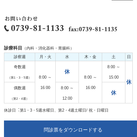
診療科目
（内科・消化器科・胃腸科）
診察週
月・火
水
木・金
土
日
奇数週
8:00 ～
休
8:00 ～
8:00 ～
15:00
（第1・3・5週）
休
16:00
16:00
偶数週
8:00 ～
休
12:00
（第2・4週）
休診日︓第1・3・5週水曜日、第2・4週土曜日/ 祝・日曜日
問診票をダウンロードする