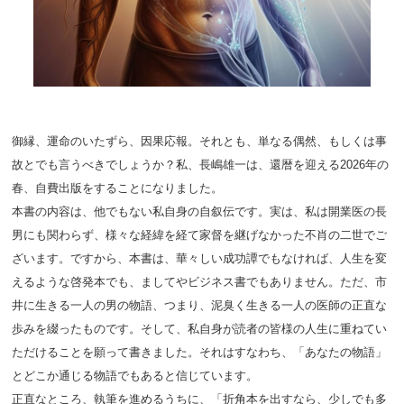
御縁、運命のいたずら、因果応報。それとも、単なる偶然、もしくは事
故とでも言うべきでしょうか？私、長嶋雄一は、還暦を迎える2026年の
春、自費出版をすることになりました。
本書の内容は、他でもない私自身の自叙伝です。実は、私は開業医の長
男にも関わらず、様々な経緯を経て家督を継げなかった不肖の二世でご
ざいます。ですから、本書は、華々しい成功譚でもなければ、人生を変
えるような啓発本でも、ましてやビジネス書でもありません。ただ、市
井に生きる一人の男の物語、つまり、泥臭く生きる一人の医師の正直な
歩みを綴ったものです。そして、私自身が読者の皆様の人生に重ねてい
ただけることを願って書きました。それはすなわち、「あなたの物語」
とどこか通じる物語でもあると信じています。
正直なところ、執筆を進めるうちに、「折角本を出すなら、少しでも多