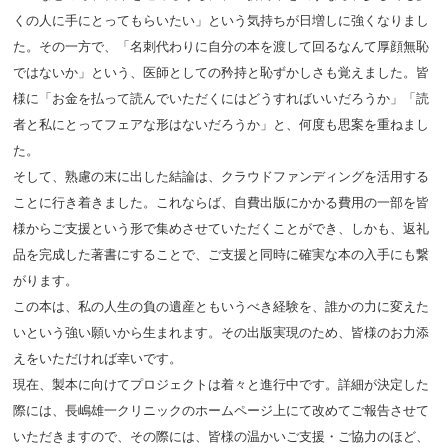
くの人に手にとってもらいたい」という気持ちが日増しに強くなりまし
た。その一方で、「名刺代わりに自分の本を渡して回るなんて厚顔無恥
ではないか」という、医師としての矜持と恥ずかしさも覚えました。皆
様に「お金を払って読んでいただくにはどうすればいいだろうか」「読
者と私にとってフェアな形はないだろうか」と、何度も思案を重ねまし
た。
そして、熟慮の末に出した結論は、クラウドファンディングを活用する
ことに行き着きました。これならば、自費出版にかかる費用の一部を皆
様からご支援という形で集めさせていただくことができ、しかも、返礼
品を完成した著書にすることで、ご支援と同時に確実な本の入手にも繋
がります。
この本は、私の人生の負の遺産ともいうべき経験を、誰かの力に変えた
いという強い願いから生まれます。その出版実現のため、皆様のお力添
えをいただければ幸いです。
現在、製本に向けてプロジェクトは着々と進行中です。詳細が決定した
際には、長嶋雄一クリニックのホームページ上にて改めてご報告させて
いただきますので、その際には、皆様の温かいご支援・ご協力のほど、