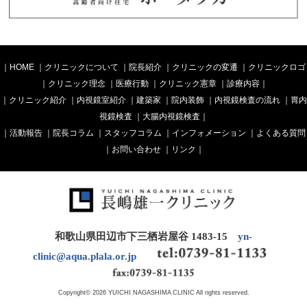
｜
HOME
｜
クリニックについて
｜
院長紹介
｜
クリニックの変遷
｜
クリニックロゴ
｜
クリニック理念
｜
医療行動
｜
クリニック憲章
｜
診療内容
｜
｜
クリニック紹介
｜
内視鏡室紹介
｜
建築家
｜
院内装飾
｜
内視鏡検査の流れ
｜
胃内
視鏡検査
｜
大腸内視鏡検査
｜
｜
活動報告
｜
院長コラム
｜
スタッフコラム
｜
インフォメーション
｜
よくある質問
｜
お問い合わせ
｜
リンク
｜
和歌山県田辺市下三栖岩屋谷 1483-15
yn-
clinic@aqua.plala.or.jp
Copyright© 2026 YUICHI NAGASHIMA CLINIC All rights reserved.