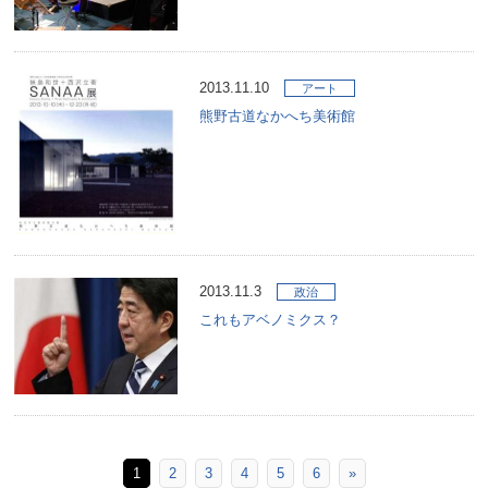
2013.11.10
アート
熊野古道なかへち美術館
2013.11.3
政治
これもアベノミクス？
1
2
3
4
5
6
»