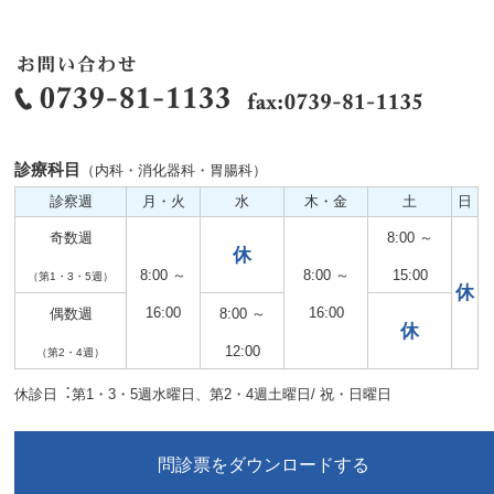
診療科目
（内科・消化器科・胃腸科）
診察週
月・火
水
木・金
土
日
奇数週
8:00 ～
休
8:00 ～
8:00 ～
15:00
（第1・3・5週）
休
16:00
16:00
偶数週
8:00 ～
休
12:00
（第2・4週）
休診日︓第1・3・5週水曜日、第2・4週土曜日/ 祝・日曜日
問診票をダウンロードする