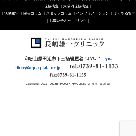
視鏡検査
｜
大腸内視鏡検査
｜
｜
活動報告
｜
院長コラム
｜
スタッフコラム
｜
インフォメーション
｜
よくある質問
｜
お問い合わせ
｜
リンク
｜
和歌山県田辺市下三栖岩屋谷 1483-15
yn-
clinic@aqua.plala.or.jp
Copyright© 2026 YUICHI NAGASHIMA CLINIC All rights reserved.