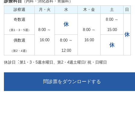
診療科目
（内科・消化器科・胃腸科）
診察週
月・火
水
木・金
土
日
奇数週
8:00 ～
休
8:00 ～
8:00 ～
15:00
（第1・3・5週）
休
16:00
16:00
偶数週
8:00 ～
休
12:00
（第2・4週）
休診日︓第1・3・5週水曜日、第2・4週土曜日/ 祝・日曜日
問診票をダウンロードする