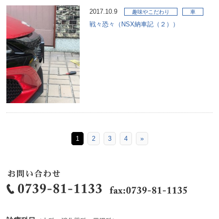
2017.10.9
趣味やこだわり
車
戦々恐々（NSX納車記（２））
1
2
3
4
»