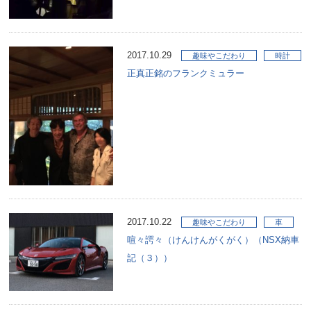
2017.10.29
趣味やこだわり
時計
正真正銘のフランクミュラー
2017.10.22
趣味やこだわり
車
喧々諤々（けんけんがくがく）（NSX納車
記（３））