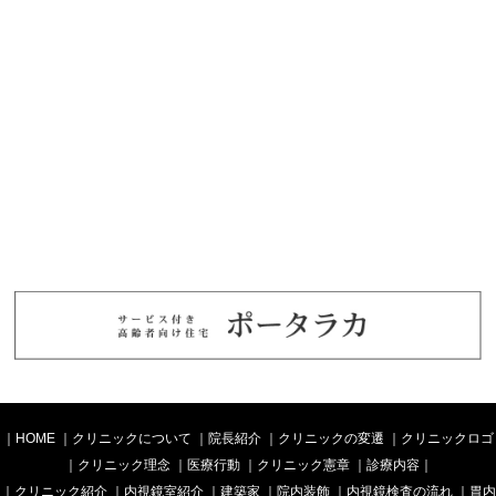
｜
HOME
｜
クリニックについて
｜
院長紹介
｜
クリニックの変遷
｜
クリニックロゴ
｜
クリニック理念
｜
医療行動
｜
クリニック憲章
｜
診療内容
｜
｜
クリニック紹介
｜
内視鏡室紹介
｜
建築家
｜
院内装飾
｜
内視鏡検査の流れ
｜
胃内