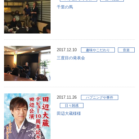
千里の馬
2017.12.10
趣味やこだわり
音楽
三度目の発表会
2017.11.26
ハプニングや事件
日々雑感
田辺大蔵様様