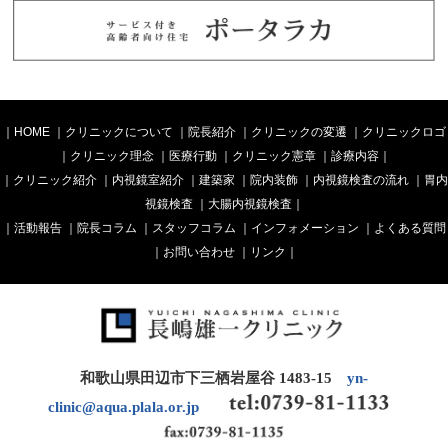
｜
HOME
｜
クリニックについて
｜
院長紹介
｜
クリニックの変遷
｜
クリニックロゴ
｜
クリニック理念
｜
医療行動
｜
クリニック憲章
｜
診療内容
｜
｜
クリニック紹介
｜
内視鏡室紹介
｜
建築家
｜
院内装飾
｜
内視鏡検査の流れ
｜
胃内
視鏡検査
｜
大腸内視鏡検査
｜
｜
活動報告
｜
院長コラム
｜
スタッフコラム
｜
インフォメーション
｜
よくある質問
｜
お問い合わせ
｜
リンク
｜
和歌山県田辺市下三栖岩屋谷 1483-15
yn-
clinic@aqua.plala.or.jp