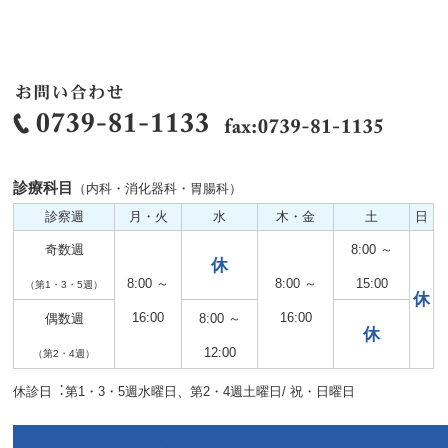
診療科目
（内科・消化器科・胃腸科）
診察週
月・火
水
木・金
土
日
奇数週
8:00 ～
休
8:00 ～
8:00 ～
15:00
（第1・3・5週）
休
16:00
16:00
偶数週
8:00 ～
休
12:00
（第2・4週）
休診日︓第1・3・5週水曜日、第2・4週土曜日/ 祝・日曜日