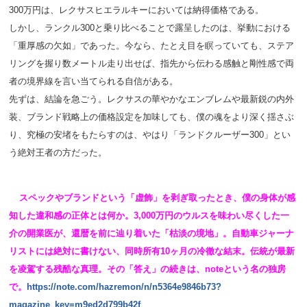
300万円は、レクサスヒエラルキーにおいては納得価格である。
しかし、ランクル300と乗り比べることで露呈したのは、挙動における
「重厚感の欠如」であった。今なら、たとえ目を瞑っていても、ステア
リングを握り数メートル走り出せば、指先から伝わる感触と剛性感で両
者の境界線を言い当てられる自信がある。
先ずは、結論を急ごう。レクサスの華やかなエンブレムや最新鋭の内外
装、ブランド戦略上の価格設定を加味しても、僕の魂をより深く揺さぶ
り、究極の安堵をもたらすのは、やはり「ランドクルーザー300」とい
う絶対王者の方だった。
スペックやブランドという「虚飾」を剥ぎ取ったとき、僕の身体が感
知した違和感の正体とは何か。3,000万円のウルスを味わい尽くした一
介の開業医が、還暦を前に辿り着いた「枯淡の境地」。自動車ジャーナ
リストには絶対に書けない、同時所有10ヶ月の冷徹な結末。伝統が最新
を凌駕する残酷な真理。その「答え」の続きは、noteという名の独房
で。
https://note.com/hazremon/n/n5364e9846b73?
magazine_key=m9ed2d799b42f