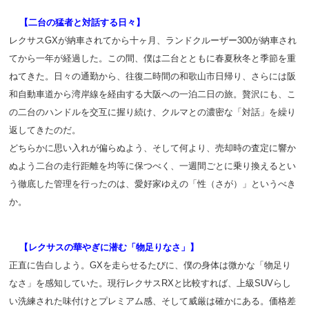
【二台の猛者と対話する日々】
レクサスGXが納車されてから十ヶ月、ランドクルーザー300が納車され
てから一年が経過した。この間、僕は二台とともに春夏秋冬と季節を重
ねてきた。日々の通勤から、往復二時間の和歌山市日帰り、さらには阪
和自動車道から湾岸線を経由する大阪への一泊二日の旅。贅沢にも、こ
の二台のハンドルを交互に握り続け、クルマとの濃密な「対話」を繰り
返してきたのだ。
どちらかに思い入れが偏らぬよう、そして何より、売却時の査定に響か
ぬよう二台の走行距離を均等に保つべく、一週間ごとに乗り換えるとい
う徹底した管理を行ったのは、愛好家ゆえの「性（さが）」というべき
か。
【レクサスの華やぎに潜む「物足りなさ」】
正直に告白しよう。GXを走らせるたびに、僕の身体は微かな「物足り
なさ」を感知していた。現行レクサスRXと比較すれば、上級SUVらし
い洗練された味付けとプレミアム感、そして威厳は確かにある。価格差