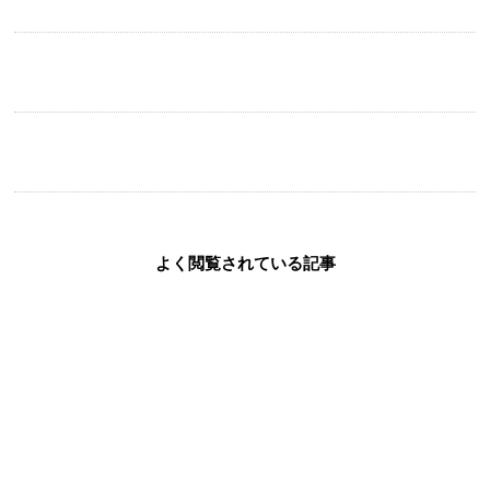
On the road 2025-2026とウォルドーフ・アストリア大阪と週末に（５）
千鳥足の迷宮と、夜明けのバタフライ：浜田省吾On the road 2025-2026
とウォルドーフ・アストリア大阪と週末に（４）
人間性は劣れども、駆けつけ3杯に嘘はなし：浜田省吾On the road
2025-2026とウォルドーフ・アストリア大阪と週末に（３）
よく閲覧されている記事