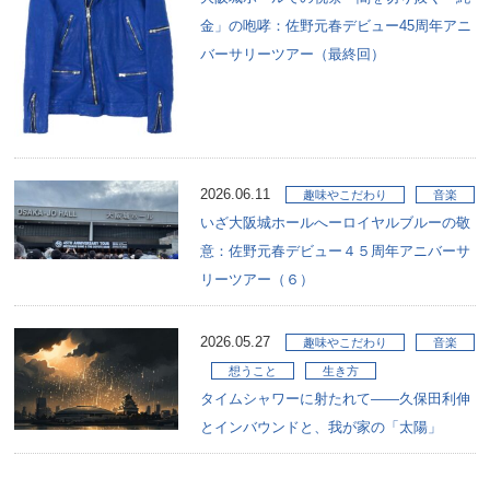
金」の咆哮：佐野元春デビュー45周年アニ
バーサリーツアー（最終回）
2026.06.11
趣味やこだわり
音楽
いざ大阪城ホールへーロイヤルブルーの敬
意：佐野元春デビュー４５周年アニバーサ
リーツアー（６）
2026.05.27
趣味やこだわり
音楽
想うこと
生き方
タイムシャワーに射たれて――久保田利伸
とインバウンドと、我が家の「太陽」