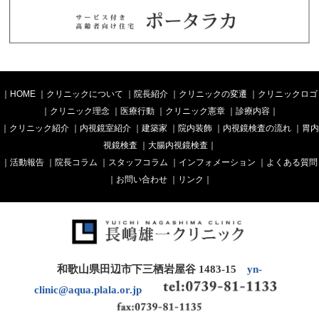
｜
HOME
｜
クリニックについて
｜
院長紹介
｜
クリニックの変遷
｜
クリニックロゴ
｜
クリニック理念
｜
医療行動
｜
クリニック憲章
｜
診療内容
｜
｜
クリニック紹介
｜
内視鏡室紹介
｜
建築家
｜
院内装飾
｜
内視鏡検査の流れ
｜
胃内
視鏡検査
｜
大腸内視鏡検査
｜
｜
活動報告
｜
院長コラム
｜
スタッフコラム
｜
インフォメーション
｜
よくある質問
｜
お問い合わせ
｜
リンク
｜
和歌山県田辺市下三栖岩屋谷 1483-15
yn-
clinic@aqua.plala.or.jp