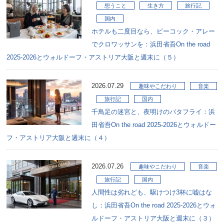
想うこと
生き方
旅行記
国内
ホテルも二度目なら、ピーコック・アレー
でクロワッサンを：浜田省吾On the road
2025-2026とウォルドーフ・アストリア大阪と週末に（５）
2026.07.29
趣味やこだわり
音楽
旅行記
国内
千鳥足の迷宮と、夜明けのバタフライ：浜
田省吾On the road 2025-2026とウォルドー
フ・アストリア大阪と週末に（４）
2026.07.26
趣味やこだわり
音楽
旅行記
国内
人間性は劣れども、駆けつけ3杯に嘘はな
し：浜田省吾On the road 2025-2026とウォ
ルドーフ・アストリア大阪と週末に（３）