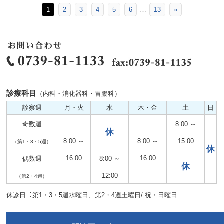
1
2
3
4
5
6
…
13
»
診療科目
（内科・消化器科・胃腸科）
診察週
月・火
水
木・金
土
日
奇数週
8:00 ～
休
8:00 ～
8:00 ～
15:00
（第1・3・5週）
休
16:00
16:00
偶数週
8:00 ～
休
12:00
（第2・4週）
休診日︓第1・3・5週水曜日、第2・4週土曜日/ 祝・日曜日