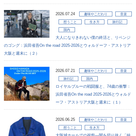
2026.07.24
趣味やこだわり
音楽
想うこと
生き方
旅行記
国内
大人になりきれない僕の終活と、リベンジ
のゴング：浜田省吾On the road 2025-2026とウォルドーフ・アストリア
大阪と週末に（２）
2026.07.21
趣味やこだわり
音楽
旅行記
国内
ロイヤルブルーの戦闘服と、74歳の衝撃：
浜田省吾On the road 2025-2026とウォルド
ーフ・アストリア大阪と週末に（１）
2026.06.25
趣味やこだわり
音楽
想うこと
生き方
大阪城ホールでの祝祭―闇を切り抜く「純