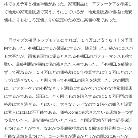
格でさえ予算と相当乖離があった。家電製品は、アフターケアを考慮し
て地元の家電量販店で買うようにしているが、地元量販店の価格は最安
価格よりもむしろ定価よりの設定のため更に高嶺の花であった。
同サイズの液晶トップモデルにすれば、１４万ほど安くなり十分予算
内であった。有機ELにするか液晶にするか、随分迷った。確かにコスパ
も大事だが、画像表現力に優るとされる有機ELのパフォーマンスも捨て
難い。最終判断の根拠は僕の残された人生であった。「有機ELを経験せ
ずして死ねるか！１４万ほどの価格差は５年換算すれば年３万ほどのア
ップに過ぎない。」と割り切って有機ELの購入を決意した。次の問題
は、アフターケアの心配なネット通販にするかケアに安心な地元量販店
にするかである。流石に、全く同じものを購入するのに１０万円弱の価
格差は大き過ぎる。とはいえ、大きなテレビなので２階への搬入と設置
は素人にはほぼ不可能である。価格.comに表示されている店舗を一つず
つ見ていたら、最安価格に近いところに、全国設置対応可能で延長保証
もつけることができ、なおかつ長嶋家得意の６０回無金利分割ローンが
可能な店舗を見つけた。ローン審査が通るかどうかの懸念はあったが、