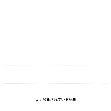
（７）
「いいね」の共感を超えた先にある、74歳と友蔵さんの深淵：浜田省吾
On the road 2025-2026とウォルドーフ・アストリア大阪と週末に（６）
ホテルも二度目なら、ピーコック・アレーでクロワッサンを：浜田省吾
On the road 2025-2026とウォルドーフ・アストリア大阪と週末に（５）
千鳥足の迷宮と、夜明けのバタフライ：浜田省吾On the road 2025-2026
とウォルドーフ・アストリア大阪と週末に（４）
人間性は劣れども、駆けつけ3杯に嘘はなし：浜田省吾On the road
2025-2026とウォルドーフ・アストリア大阪と週末に（３）
よく閲覧されている記事