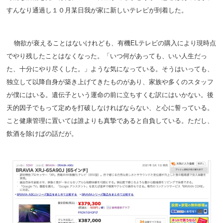
すんなり通過し１０月某日我が家に新しいテレビが到着した。
物欲が衰えることはないけれども、有機ELテレビの購入により現時点
でやり残したことはなくなった。「いつ何があっても、いい人生だっ
た、十分にやり尽くした。」ような気になっている。そうはいっても、
独立して以降自身が築き上げてきたものがあり、家族や多くのスタッフ
が僕にはいる。遺伝子という運命の前に立ちすくむ訳にはいかない。後
天的因子でもって定めを打破しなければならない、と心に誓っている。
こと健康管理に置いては誰よりも真摯であると自負している。ただし、
飲酒を除けばの話だが。