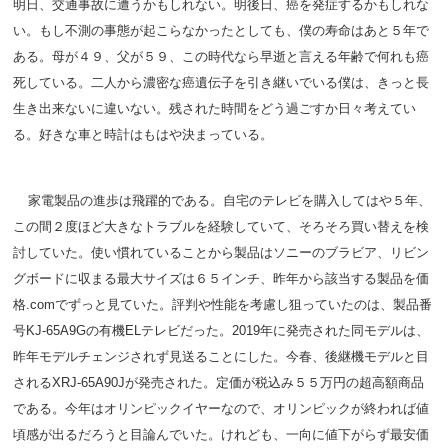
明日、交通事故に遭うかもしれない。明後日、癌を発症するかもしれな
い。もし不測の事態が起こらなかったとしても、僕の寿命はあと５年で
ある。母が４９、父が５９、この時代なら早逝と言える年齢で何れも癌
死している。二人から濃密な癌遺伝子を引き継いでいる僕は、きっと長
生き出来ないに違いない。残された時間をどう過ごすか日々考えてい
る。好きな車と時計はもはや決まっている。
家電製品の進歩は飛躍的である。自宅のテレビを購入してはや５年、
この間２度ほど大きなトラブルを経験していて、そろそろ買い替えを検
討していた。使い慣れていることから製品はソニーのブラビア、リビン
グボードに収まる最大サイズは６５インチ、昨年から該当する製品を価
格.comでずっと見ていた。評判や性能を考慮し狙っていたのは、製品番
号KJ-65A9Gの有機ELテレビだった。2019年に発売された同モデルは、
昨年モデルチェンジされず見送ることにした。今春、後継機モデルと目
されるXRJ-65A90Jが発売された。定価が税込み５５万円の超高額商品
である。今年はオリンピックイヤーなので、オリンピックが終われば値
頃感が出るだろうと目論んでいた。けれども、一向に値下がらず最安価