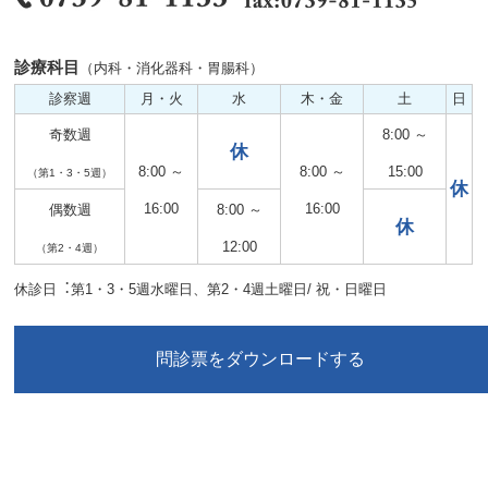
診療科目
（内科・消化器科・胃腸科）
診察週
月・火
水
木・金
土
日
奇数週
8:00 ～
休
8:00 ～
8:00 ～
15:00
（第1・3・5週）
休
16:00
16:00
偶数週
8:00 ～
休
12:00
（第2・4週）
休診日︓第1・3・5週水曜日、第2・4週土曜日/ 祝・日曜日
問診票をダウンロードする