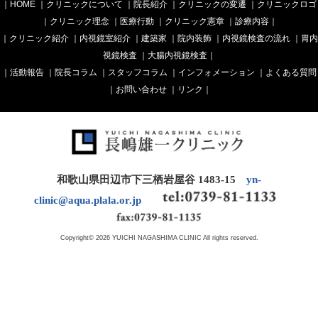
｜
HOME
｜
クリニックについて
｜
院長紹介
｜
クリニックの変遷
｜
クリニックロゴ
｜
クリニック理念
｜
医療行動
｜
クリニック憲章
｜
診療内容
｜
｜
クリニック紹介
｜
内視鏡室紹介
｜
建築家
｜
院内装飾
｜
内視鏡検査の流れ
｜
胃内
視鏡検査
｜
大腸内視鏡検査
｜
｜
活動報告
｜
院長コラム
｜
スタッフコラム
｜
インフォメーション
｜
よくある質問
｜
お問い合わせ
｜
リンク
｜
和歌山県田辺市下三栖岩屋谷 1483-15
yn-
clinic@aqua.plala.or.jp
Copyright© 2026 YUICHI NAGASHIMA CLINIC All rights reserved.